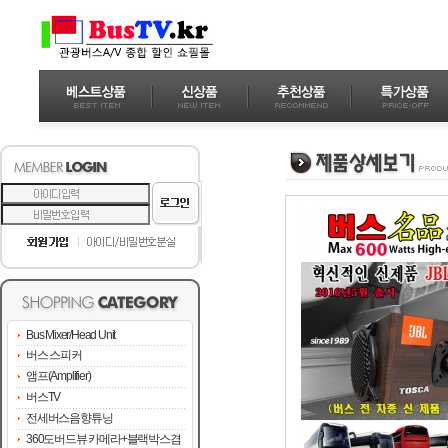
Bus Mixer/Head Unit
버스 스피커
앰프(Amplifier)
버스TV
전세버스음향튜닝
360도버드뷰 카메라+블랙박스겸