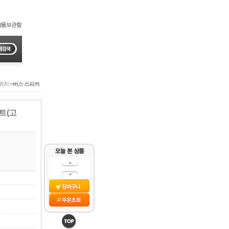
상품보관함
위치 >
버스 스피커
위트(고