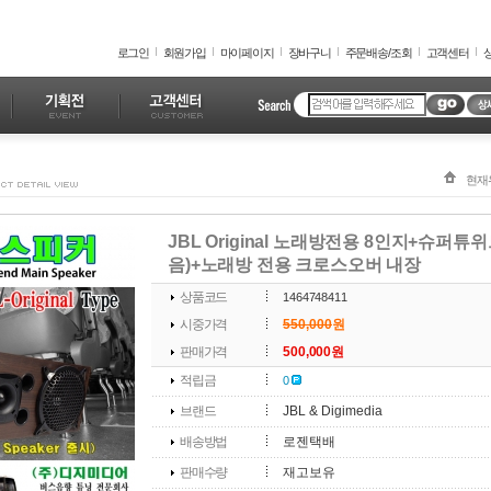
로그인
회원가입
마이페이지
장바구니
주문배송/조회
고객센터
현재
JBL Original 노래방전용 8인지+슈퍼튜
음)+노래방 전용 크로스오버 내장
상품코드
1464748411
시중가격
550,000
원
판매가격
500,000원
적립금
0
브랜드
JBL & Digimedia
배송방법
로젠택배
판매수량
재고보유