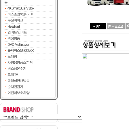
용
4K Smart BusTV Box
버스조명&인테리어
무선마이크
Head unit
인버트/컨버트
위성방송
DVD-Multi player
블랙박스(Black Box)
노래방
차량용명품스피커
버스냉온수기
트럭 TV
동영상안내방송
순차전원기
어린이보호차량